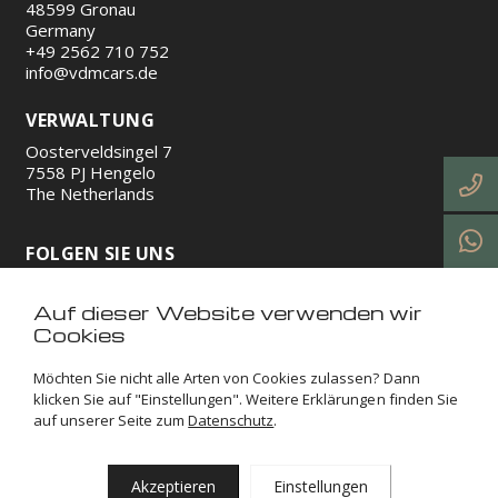
48599 Gronau
Germany
+49 2562 710 752
info@vdmcars.de
VERWALTUNG
Oosterveldsingel 7
7558 PJ Hengelo
The Netherlands
FOLGEN SIE UNS
Auf dieser Website verwenden wir
https://www.instagram.com/vdmcars/
http://facebook.com/vdmcars/
https://www.linkedin.com/company/vdm-cars-gmb
https://www.tiktok.com/@vdmcars
Cookies
Möchten Sie nicht alle Arten von Cookies zulassen? Dann
VDM Cars © 2026
Impressum
Allgemeine
klicken Sie auf "Einstellungen". Weitere Erklärungen finden Sie
auf unserer Seite zum
Datenschutz
.
geschäftsbedingungen
Datenschutzerklärung
Cookies
Sitemap
Akzeptieren
Einstellungen