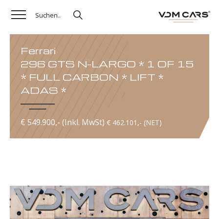
Ferrari
296 GTS N-LARGO * 1 OF 15
* FULL CARBON * LIFT *
ADAS *
€ 549.900,- (Inkl. MwSt)
€ 462.101,- (NET)