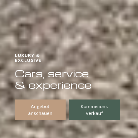
LUXURY &
EXCLUSIVE
Cars, service
& experience
Angebot
Kommisions
anschauen
verkauf