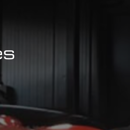
les
gs