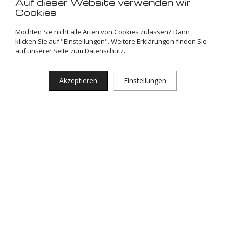
Auf dieser Website verwenden wir
geöffnet und Sie können
ohne Termin
bei uns
Cookies
vorbeikommen.
Möchten Sie nicht alle Arten von Cookies zulassen? Dann
klicken Sie auf "Einstellungen". Weitere Erklärungen finden Sie
Wir hoffen, Ihnen auf diese Weise den bestmöglichen Service
auf unserer Seite zum
Datenschutz
.
bieten zu können!
Akzeptieren
Einstellungen
Team VDM Cars Gronau
Öffnungszeiten
Monntag bis Donnerstag: Terminvereinbarung nach Absprache
Freitag: 10.00-16.00
Samstag: Terminvereinbarung nach Absprache
Abends: Terminvereinbarung nach Absprache
Zurück zu allen Artikeln