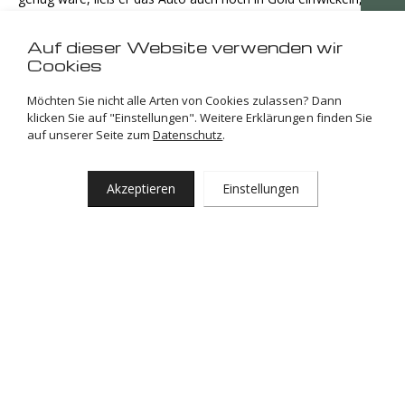
alle seine anderen Fahrzeuge.
Auf dieser Website verwenden wir
Cookies
Sehen Sie unten die Bilder von der Auslieferung des 6×6 AMG!
Die stilvolle Abholung des Wagens erfolgt natürlich per
Möchten Sie nicht alle Arten von Cookies zulassen? Dann
Helikopter. Dank Taylor Group Management, Heli Centre, Qua
klicken Sie auf "Einstellungen". Weitere Erklärungen finden Sie
Cooking Catering und Twenthe Airport konnten wir dies
auf unserer Seite zum
Datenschutz
.
realisieren.
Akzeptieren
Einstellungen