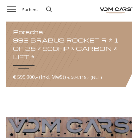
Porsche
992 BRABUS ROCKET R * 1
OF 25 * 900HP * CARBON *
LIFT *
€ 599.900,- (Inkl. MwSt)
€ 504.118,- (NET)