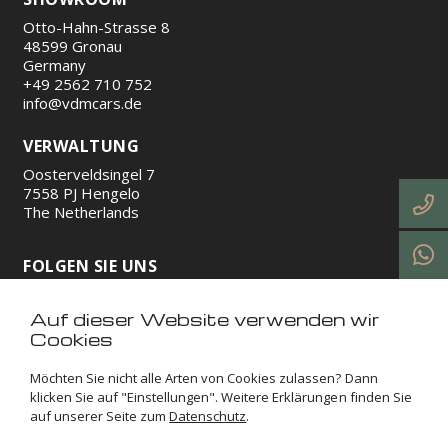
Otto-Hahn-Strasse 8
48599 Gronau
Germany
+49 2562 710 752
info@vdmcars.de
VERWALTUNG
Oosterveldsingel 7
7558 PJ Hengelo
The Netherlands
FOLGEN SIE UNS
Auf dieser Website verwenden wir
https://www.instagram.com/vdmcars/
http://facebook.com/vdmcars/
https://www.linkedin.com/company/vdm-cars-gmb
https://www.tiktok.com/@vdmcars
Cookies
Möchten Sie nicht alle Arten von Cookies zulassen? Dann
VDM Cars © 2026
Impressum
Allgemeine
klicken Sie auf "Einstellungen". Weitere Erklärungen finden Sie
auf unserer Seite zum
Datenschutz
.
geschäftsbedingungen
Datenschutzerklärung
Cookies
Sitemap