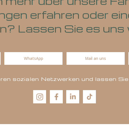
en mehr über unser
tungen erfahren ode
en? Lassen Sie es 
WhatsApp
Mail an u
unseren sozialen Netzwerken und lass