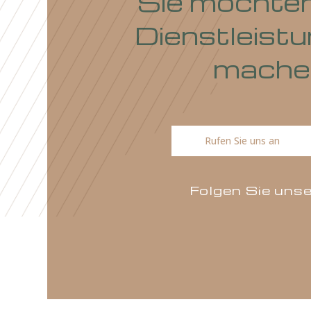
Sie möcht
Dienstleis
mach
Rufen Sie uns an
Folgen Sie 