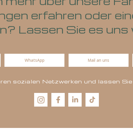
en mehr über unser
tungen erfahren ode
en? Lassen Sie es 
WhatsApp
Mail an u
unseren sozialen Netzwerken und lass