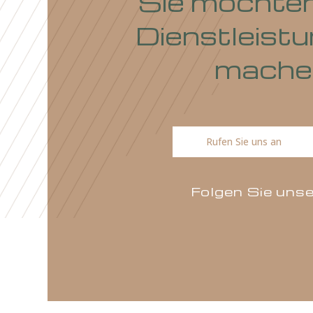
Sie möcht
Dienstleis
mach
Rufen Sie uns an
Folgen Sie 